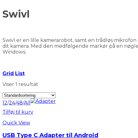
Swivl
Swivl er en lille kamerarobot, samt en trådløs mikrofon d
dit kamera. Med den medfølgende markør på en nøglesn
Windows.
Grid
List
Viser 1 resultat
12
/
24
/
48
/
All
Tilføj til kurv
Quick View
USB Type C Adapter til Android