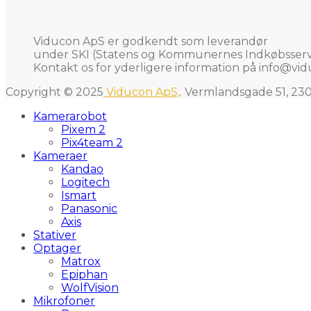
Viducon ApS er godkendt som leverandør
under SKI (Statens og Kommunernes Indkøbsservi
Kontakt os for yderligere information på
info@vid
Copyright © 2025
Viducon ApS,
. Vermlandsgade 51, 23
Kamerarobot
Pixem 2
Pix4team 2
Kameraer
Kandao
Logitech
Ismart
Panasonic
Axis
Stativer
Optager
Matrox
Epiphan
WolfVision
Mikrofoner