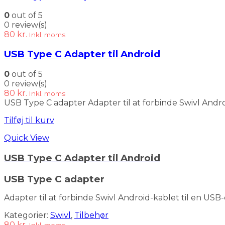
0
out of 5
0 review(s)
80
kr.
Inkl. moms
USB Type C Adapter til Android
0
out of 5
0 review(s)
80
kr.
Inkl. moms
USB Type C adapter Adapter til at forbinde Swivl Andr
Tilføj til kurv
Quick View
USB Type C Adapter til Android
USB Type C adapter
Adapter til at forbinde Swivl Android-kablet til en U
Kategorier:
Swivl
,
Tilbehør
80
kr.
Inkl. moms