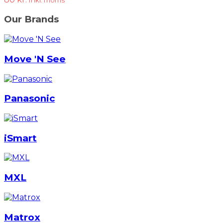
Our Brands
Move 'N See
Panasonic
iSmart
MXL
Matrox