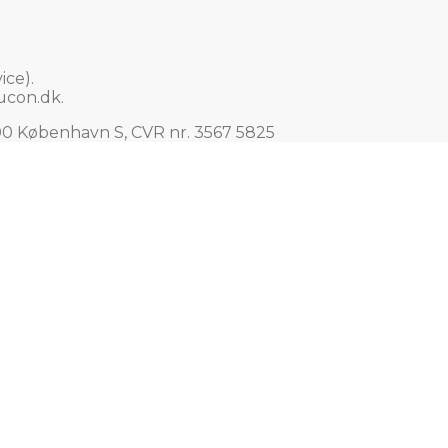
ce).
ucon.dk
.
00 København S, CVR nr. 3567 5825