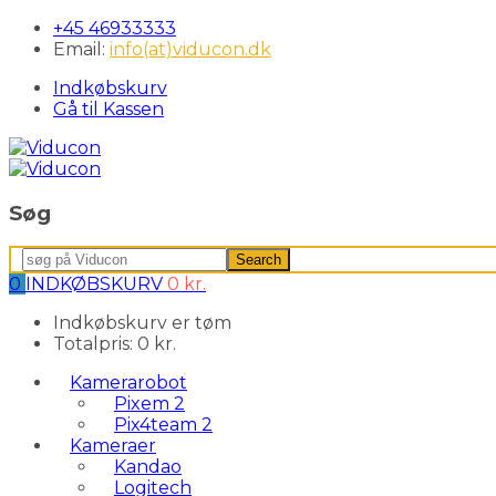
+45 46933333
Email:
info(at)viducon.dk
Indkøbskurv
Gå til Kassen
Søg
Search
Search
for:
0
INDKØBSKURV
0
kr.
Indkøbskurv er tøm
Totalpris:
0
kr.
Kamerarobot
Pixem 2
Pix4team 2
Kameraer
Kandao
Logitech