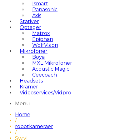
Ismart
Panasonic
Axis
Stativer
Optager
Matrox
Epiphan
WolfVision
Mikrofoner
Boya
MXL Mikrofoner
Acoustic Magic
Ceecoach
Headsets
Kramer
Videoservices/Vidpro
Menu
Home
/
robotkameraer
/
Swivl