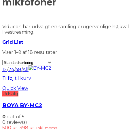
mikrofoner
Viducon har udvalgt en samling brugervenlige højkvali
livestreaming.
Grid
List
Viser 1–9 af 18 resultater
12
/
24
/
48
/
All
Tilføj til kurv
Quick View
Udsalg
BOYA BY-MC2
0
out of 5
0 review(s)
Den
Den
500
kr.
398
kr.
Inkl. moms