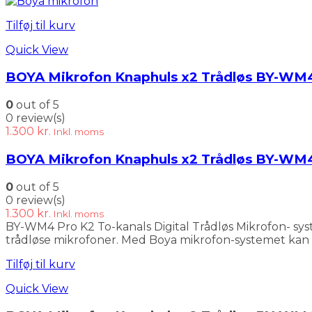
oprindelige
aktuelle
pris
pris
Tilføj til kurv
var:
er:
500 kr..
398 kr..
Quick View
BOYA Mikrofon Knaphuls x2 Trådløs BY-WM
0
out of 5
0 review(s)
1.300
kr.
Inkl. moms
BOYA Mikrofon Knaphuls x2 Trådløs BY-WM
0
out of 5
0 review(s)
1.300
kr.
Inkl. moms
BY-WM4 Pro K2 To-kanals Digital Trådløs Mikrofon- sys
trådløse mikrofoner. Med Boya mikrofon-systemet kan d
Tilføj til kurv
Quick View