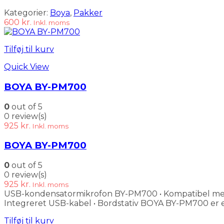
Kategorier:
Boya
,
Pakker
600
kr.
Inkl. moms
Tilføj til kurv
Quick View
BOYA BY-PM700
0
out of 5
0 review(s)
925
kr.
Inkl. moms
BOYA BY-PM700
0
out of 5
0 review(s)
925
kr.
Inkl. moms
USB-kondensatormikrofon BY-PM700 • Kompatibel med Wi
Integreret USB-kabel • Bordstativ BOYA BY-PM700 er
Tilføj til kurv