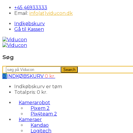
+45 46933333
Email:
info(at)viducon.dk
Indkøbskurv
Gå til Kassen
Søg
Search
Search
for:
0
INDKØBSKURV
0
kr.
Indkøbskurv er tøm
Totalpris:
0
kr.
Kamerarobot
Pixem 2
Pix4team 2
Kameraer
Kandao
Logitech