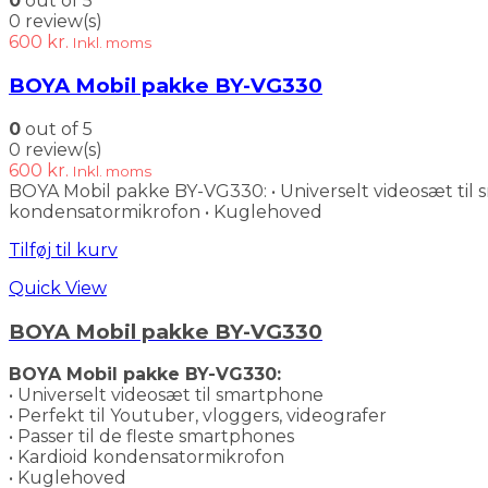
0
out of 5
0 review(s)
600
kr.
Inkl. moms
BOYA Mobil pakke BY-VG330
0
out of 5
0 review(s)
600
kr.
Inkl. moms
BOYA Mobil pakke BY-VG330: • Universelt videosæt til sm
kondensatormikrofon • Kuglehoved
Tilføj til kurv
Quick View
BOYA Mobil pakke BY-VG330
BOYA Mobil pakke BY-VG330:
• Universelt videosæt til smartphone
• Perfekt til Youtuber, vloggers, videografer
• Passer til de fleste smartphones
• Kardioid kondensatormikrofon
• Kuglehoved