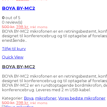
oprindelige
aktuelle
pris
pris
BOYA BY-MC2
var:
er:
500 kr..
398 kr..
0
out of 5
0 review(s)
Den
Den
500
kr.
398
kr.
Inkl. moms
oprindelige
aktuelle
BOYA BY-MC2 mikrofonen er en retningsbestemt, konferen
pris
pris
designet til konferencebrug og til optagelse af for
var:
er:
enestående...
500 kr..
398 kr..
Tilføj til kurv
Quick View
BOYA BY-MC2
BOYA BY-MC2 mikrofonen er en retningsbestemt, konferen
designet til konferencebrug og til optagelse af fore
BOYA BY-MC2 er en rundtoptagende bordmikrofon, der ga
konferencebrug. Leveres med 2 m USB-kabel.
Kategorier:
Boya
,
mikrofoner
,
Vores bedste mikrofoner
Den
Den
500
kr.
398
kr.
Inkl. moms