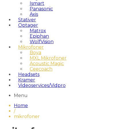
Ismart
Panasonic
Axis
Stativer
Optager
Matrox
Epiphan
WolfVision
Mikrofoner
Boya
MXL Mikrofoner
Acoustic Magic
Ceecoach
Headsets
Kramer
Videoservices/Vidpro
Menu
Home
/
mikrofoner