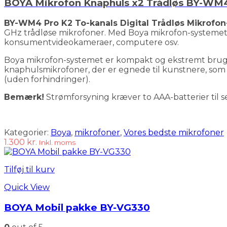
BOYA Mikrofon Knaphuls x2 Trådløs BY-WM
BY-WM4 Pro K2 To-kanals Digital Trådløs Mikrofo
GHz trådløse mikrofoner. Med Boya mikrofon-systemet 
konsumentvideokameraer, computere osv.
Boya mikrofon-systemet er kompakt og ekstremt brugerv
knaphulsmikrofoner, der er egnede til kunstnere, som 
(uden forhindringer).
Bemærk!
Strømforsyning kræver to AAA-batterier til 
Kategorier:
Boya
,
mikrofoner
,
Vores bedste mikrofoner
1.300
kr.
Inkl. moms
Tilføj til kurv
Quick View
BOYA Mobil pakke BY-VG330