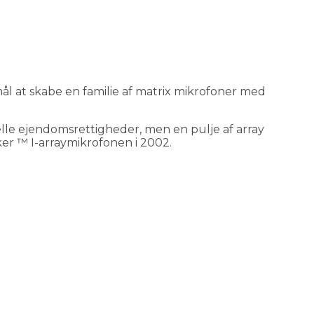
mål at skabe en familie af matrix mikrofoner med
lle ejendomsrettigheder, men en pulje af array
ker ™ I-arraymikrofonen i 2002.