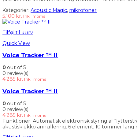
Kategorier:
Acoustic Magic
,
mikrofoner
5.100
kr.
Inkl. moms
Tilføj til kurv
Quick View
Voice Tracker ™ II
0
out of 5
0 review(s)
4.285
kr.
Inkl. moms
Voice Tracker ™ II
0
out of 5
0 review(s)
4.285
kr.
Inkl. moms
Funktioner Automatisk elektronisk styring af "lytterstrål
akustisk ekko annullering. 6 element, 10 tommer lang mi