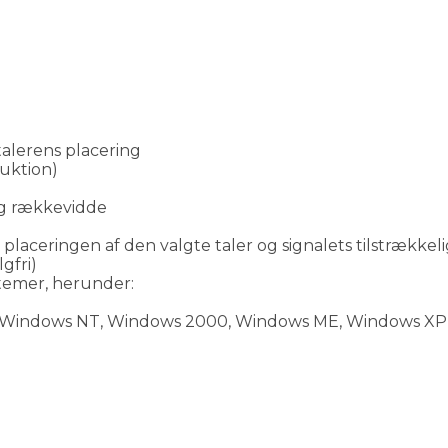
 talerens placering
duktion)
.
ng rækkevidde
 placeringen af den valgte taler og signalets tilstrække
gfri)
temer, herunder:
8, Windows NT, Windows 2000, Windows ME, Windows XP,