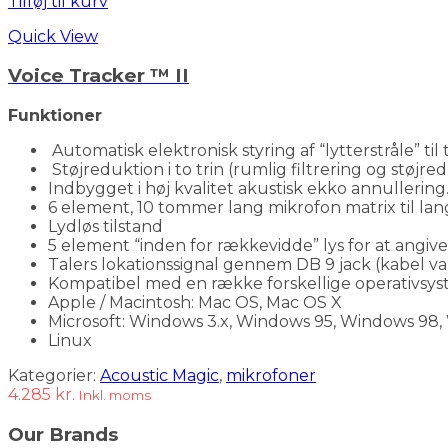
Tilføj til kurv
Quick View
Voice Tracker ™ II
Funktioner
Automatisk elektronisk styring af “lytterstråle” til
Støjreduktion i to trin (rumlig filtrering og støjre
Indbygget i høj kvalitet akustisk ekko annullering
6 element, 10 tommer lang mikrofon matrix til la
Lydløs tilstand
5 element “inden for rækkevidde” lys for at angive
Talers lokationssignal gennem DB 9 jack (kabel val
Kompatibel med en række forskellige operativsys
Apple / Macintosh: Mac OS, Mac OS X
Microsoft: Windows 3.x, Windows 95, Windows 9
Linux
Kategorier:
Acoustic Magic
,
mikrofoner
4.285
kr.
Inkl. moms
Our Brands