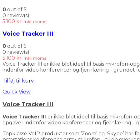
0
out of 5
0 review(s)
5.100
kr.
Inkl. moms
Voice Tracker III
0
out of 5
0 review(s)
5.100
kr.
Inkl. moms
Voice Tracker III er ikke blot ideel til basis mikrofon
indenfor video konferencer og fjernlæring - grundet f
Tilføj til kurv
Quick View
Voice Tracker III
Voice Tracker III
er ikke blot ideel til basis mikrofon
opgaver indenfor video konferencer og fjernlæring – g
Topklasse VoIP produkter som ‘Zoom’ og ‘Skype’ har f
præstations konference array mikrofon – til en overkom