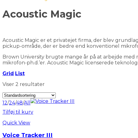
Acoustic Magic
Acoustic Magic er et privatejet firma, der blev grundl
pickup-område, der er bedre end konventionel mikrofo
Brown University brugte mange år på at arbejde med m
mikrofon-ph.d.’er. Acoustic Magic licenserede teknologi
Grid
List
Viser 2 resultater
12
/
24
/
48
/
All
Tilføj til kurv
Quick View
Voice Tracker III