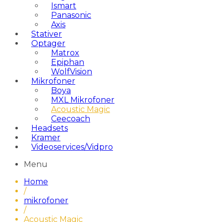
Ismart
Panasonic
Axis
Stativer
Optager
Matrox
Epiphan
WolfVision
Mikrofoner
Boya
MXL Mikrofoner
Acoustic Magic
Ceecoach
Headsets
Kramer
Videoservices/Vidpro
Menu
Home
/
mikrofoner
/
Acoustic Magic