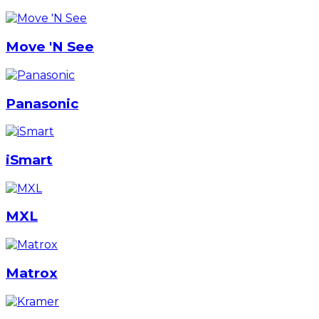
Move 'N See
Panasonic
iSmart
MXL
Matrox