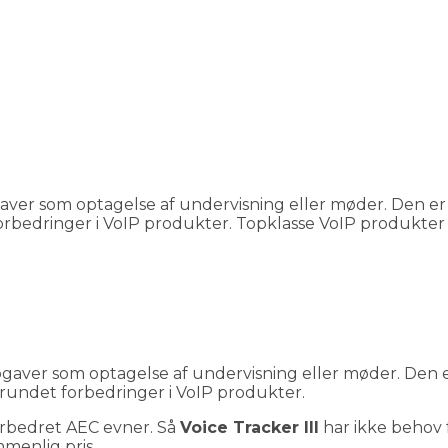
-opgaver som optagelse af undervisning eller møder. Den 
orbedringer i VoIP produkter. Topklasse VoIP produkter 
-opgaver som optagelse af undervisning eller møder. Den 
rundet forbedringer i VoIP produkter.
orbedret AEC evner. Så
Voice Tracker III
har ikke behov 
menlig pris.