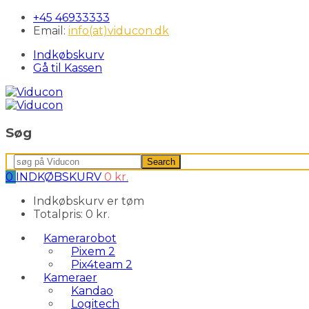
+45 46933333
Email:
info(at)viducon.dk
Indkøbskurv
Gå til Kassen
Søg
Search
Search
for:
0
INDKØBSKURV
0
kr.
Indkøbskurv er tøm
Totalpris:
0
kr.
Kamerarobot
Pixem 2
Pix4team 2
Kameraer
Kandao
Logitech