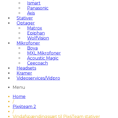
Ismart
Panasonic
Axis
Stativer
Optager
Matrox
Epiphan
WolfVision
Mikrofoner
Boya
MXL Mikrofoner
Acoustic Magic
Ceecoach
Headsets
Kramer
Videoservices/Vidpro
Menu
Home
/
Pix4team 2
/
Vindafspændingssæt til Pix4Team stativer