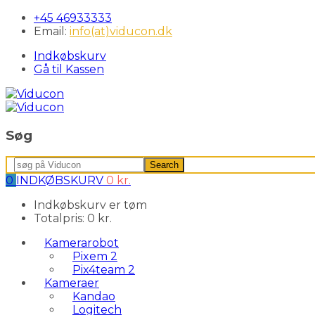
+45 46933333
Email:
info(at)viducon.dk
Indkøbskurv
Gå til Kassen
Søg
Search
Search
for:
0
INDKØBSKURV
0
kr.
Indkøbskurv er tøm
Totalpris:
0
kr.
Kamerarobot
Pixem 2
Pix4team 2
Kameraer
Kandao
Logitech