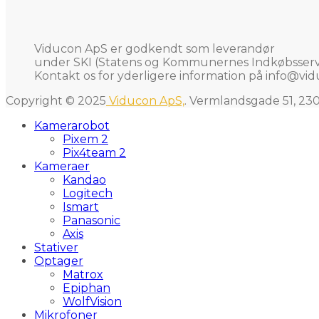
Viducon ApS er godkendt som leverandør
under SKI (Statens og Kommunernes Indkøbsservi
Kontakt os for yderligere information på
info@vid
Copyright © 2025
Viducon ApS,
. Vermlandsgade 51, 23
Kamerarobot
Pixem 2
Pix4team 2
Kameraer
Kandao
Logitech
Ismart
Panasonic
Axis
Stativer
Optager
Matrox
Epiphan
WolfVision
Mikrofoner