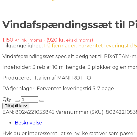
Vindafspændingssæt til P
1.150
kr.
- (
920
kr.
)
inkl. moms
ekskl. moms
Tilgængelighed:
På fjernlager. Forventet leveringstid 
Vindafspændingssæt specielt designet til PIX4TEAM-ma
Indeholder: 3 reb af 10 m. længde, 3 pløkker og en mo
Produceret i Italien af MANFROTTO
På fjernlager. Forventet leveringstid 5-7 dage
Qty :
Tilføj til kurv
EAN:
8024221053845
Varenummer (SKU):
8024221053
Beskrivelse
Hvis du er interesseret i at se hvilke stativer som pas