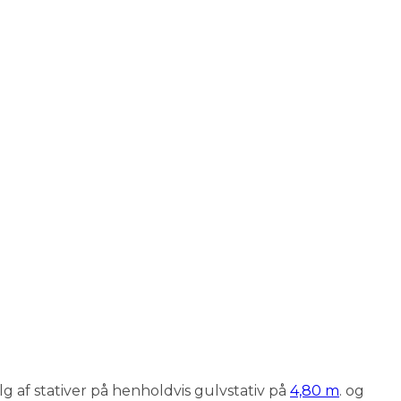
lg af stativer på henholdvis gulvstativ på
4,80 m
. og