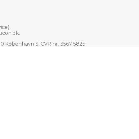
ce).
ucon.dk
.
00 København S, CVR nr. 3567 5825