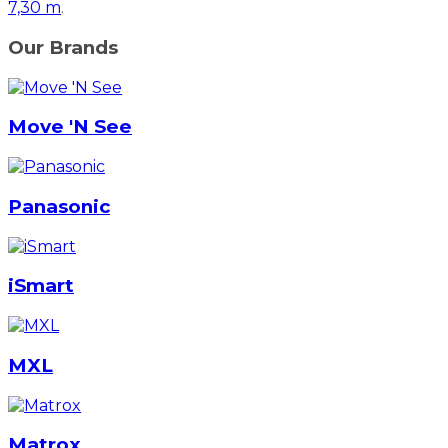
7,30 m
.
Our Brands
Move 'N See
Panasonic
iSmart
MXL
Matrox