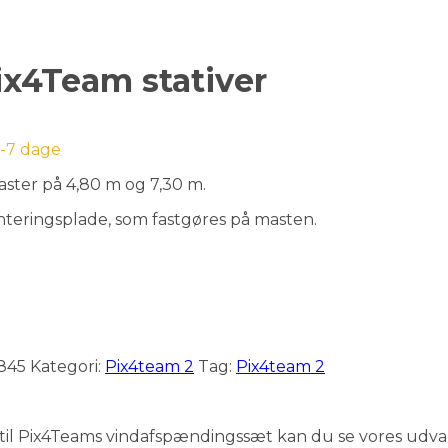
ix4Team stativer
5-7 dage
ster på 4,80 m og 7,30 m.
nteringsplade, som fastgøres på masten.
845
Kategori:
Pix4team 2
Tag:
Pix4team 2
ser til Pix4Teams vindafspændingssæt kan du se vores udva