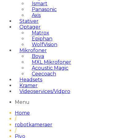
Ismart
Panasonic
Axis
Stativer
Optager
Matrox
Epiphan
WolfVision
Mikrofoner
Boya
MXL Mikrofoner
Acoustic Magic
Ceecoach
Headsets
Kramer
Videoservices/Vidpro
Menu
Home
/
robotkameraer
/
Pivo