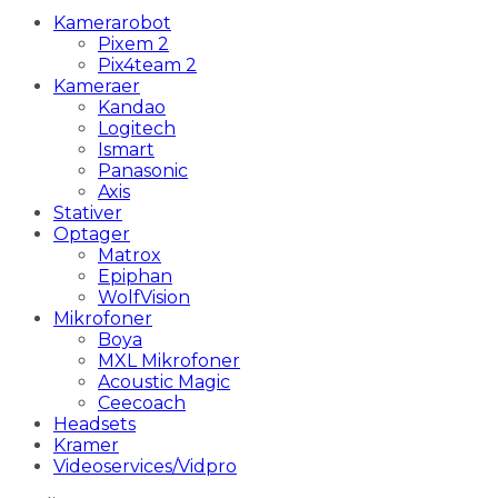
Kamerarobot
Pixem 2
Pix4team 2
Kameraer
Kandao
Logitech
Ismart
Panasonic
Axis
Stativer
Optager
Matrox
Epiphan
WolfVision
Mikrofoner
Boya
MXL Mikrofoner
Acoustic Magic
Ceecoach
Headsets
Kramer
Videoservices/Vidpro