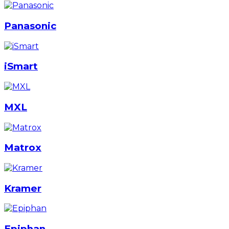
Panasonic
iSmart
MXL
Matrox
Kramer
Epiphan