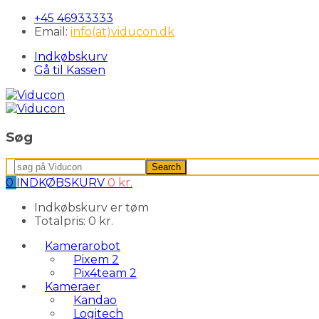
+45 46933333
Email:
info(at)viducon.dk
Indkøbskurv
Gå til Kassen
Søg
Search
Search
for:
0
INDKØBSKURV
0
kr.
Indkøbskurv er tøm
Totalpris:
0
kr.
Kamerarobot
Pixem 2
Pix4team 2
Kameraer
Kandao
Logitech