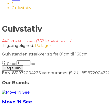
/
Gulvstativ
Gulvstativ
440
kr.
- (
352
kr.
)
inkl. moms
ekskl. moms
Tilgængelighed:
På lager
Gulvstanden strækker sig fra 81cm til 160cm
Qty :
Tilføj til kurv
EAN:
851972004226
Varenummer (SKU):
85197200422
Our Brands
Move 'N See