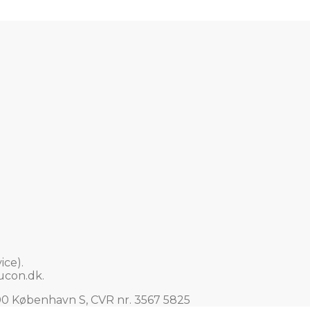
ce).
ucon.dk
.
00 København S, CVR nr. 3567 5825