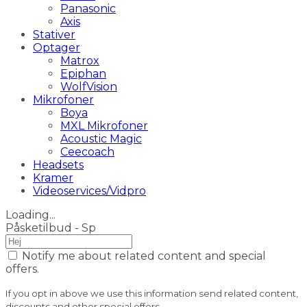
Panasonic
Axis
Stativer
Optager
Matrox
Epiphan
WolfVision
Mikrofoner
Boya
MXL Mikrofoner
Acoustic Magic
Ceecoach
Headsets
Kramer
Videoservices/Vidpro
Loading...
Påsketilbud - Sp
Notify me about related content and special
offers.
If you opt in above we use this information send related content,
discounts and other special offers.