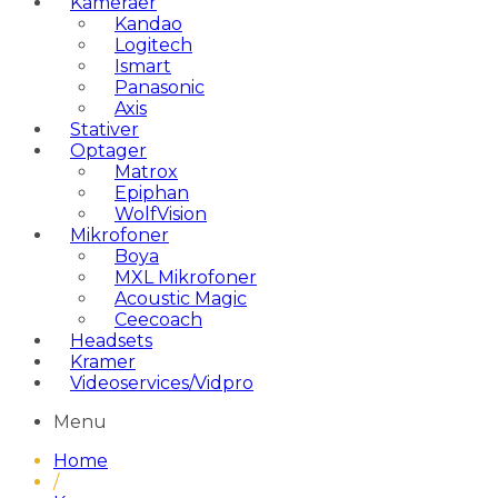
Kameraer
Kandao
Logitech
Ismart
Panasonic
Axis
Stativer
Optager
Matrox
Epiphan
WolfVision
Mikrofoner
Boya
MXL Mikrofoner
Acoustic Magic
Ceecoach
Headsets
Kramer
Videoservices/Vidpro
Menu
Home
/