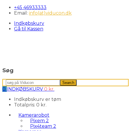
+45 46933333
Email:
info(at)viducon.dk
Indkøbskurv
Gå til Kassen
Søg
Search
Search
for:
0
INDKØBSKURV
0
kr.
Indkøbskurv er tøm
Totalpris:
0
kr.
Kamerarobot
Pixem 2
Pix4team 2