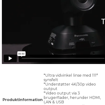
*Ultra vidvinkel linse med 111°
synsfelt
*Understøtter 4K/30p video
output
*Video output via 3
brugerflader, herunder HDMI,
Produktinformation
LAN & USB